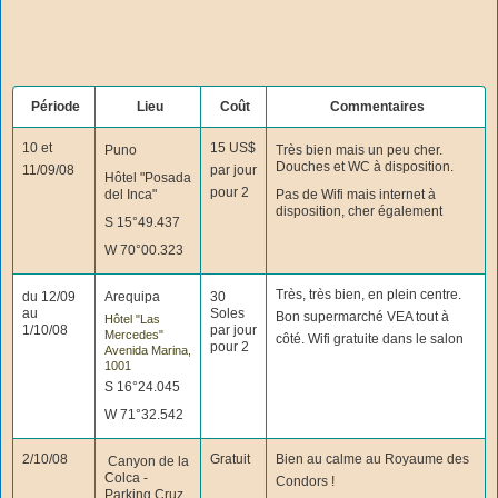
Période
Lieu
Coût
Commentaires
10 et
15 US$
Puno
Très bien mais un peu cher.
Douches et WC à disposition.
11/09/08
par jour
Hôtel "Posada
pour 2
del Inca"
Pas de Wifi mais internet à
disposition, cher également
S 15°49.437
W 70°00.323
Très, très bien, en plein centre.
du 12/09
Arequipa
30
au
Soles
Bon supermarché VEA tout à
Hôtel "Las
1/10/08
par jour
Mercedes"
côté. Wifi gratuite dans le salon
pour 2
Avenida Marina,
1001
S 16°24.045
W 71°32.542
2/10/08
Gratuit
Bien au calme au Royaume des
Canyon de la
Colca -
Condors !
Parking Cruz