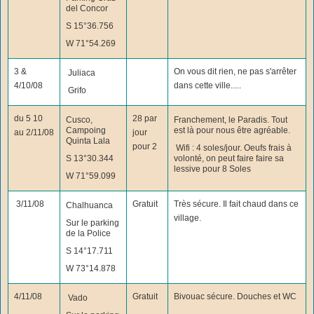
del Concor
S 15°36.756
W 71°54.269
3 &
On vous dit rien, ne pas s'arrêter
Juliaca
4/10/08
dans cette ville.....
Grifo
du 5 10
28 par
Cusco,
Franchement, le Paradis. Tout
Campoing
est là pour nous être agréable.
au 2/11/08
jour
Quinta Lala
pour 2
Wifi : 4 soles/jour. Oeufs frais à
S 13°30.344
volonté, on peut faire faire sa
lessive pour 8 Soles
W 71°59.099
3/11/08
Gratuit
Très sécure. Il fait chaud dans ce
Chalhuanca
village.
Sur le parking
de la Police
S 14°17.711
W 73°14.878
4/11/08
Gratuit
Bivouac sécure. Douches et WC
Vado