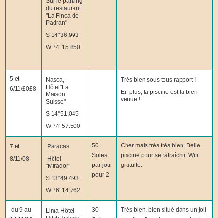
Sur le parking
du restaurant
"La Finca de
Padran"
S 14°36.993
W 74°15.850
5 et
Nasca,
Très bien sous tous rapport !
Hôtel"La
6/11/£0£8
En plus, la piscine est la bien
Maison
venue !
Suisse"
S 14°51.045
W 74°57.500
50
Cher mais très très bien. Belle
7 et
Paracas
Soles
piscine pour se rafraîchir. Wifi
8/11/08
Hôtel
par jour
gratuite.
"Mirador"
pour 2
S 13°49.493
W 76°14.762
du 9 au
30
Très bien, bien situé dans un joli
Lima Hôtel