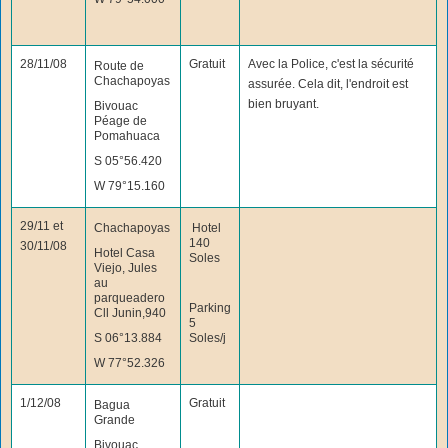
28/11/08
Gratuit
Avec la Police, c'est la sécurité
Route de
Chachapoyas
assurée. Cela dit, l'endroit est
bien bruyant.
Bivouac
Péage de
Pomahuaca
S 05°56.420
W 79°15.160
29/11 et
Chachapoyas
Hotel
140
30/11/08
Hotel Casa
Soles
Viejo, Jules
au
parqueadero
Parking
Cll Junin,940
5
S 06°13.884
Soles/j
W 77°52.326
1/12/08
Gratuit
Bagua
Grande
Bivouac