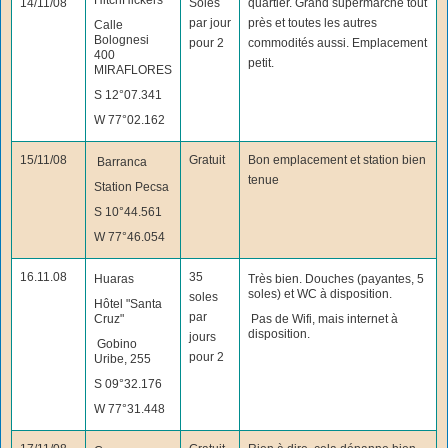
HitchHickers
14/11/08
Soles
quartier. Grand supermarché tout
par jour
près et toutes les autres
Calle
Bolognesi
pour 2
commodités aussi. Emplacement
400
petit.
MIRAFLORES
S 12°07.341
W 77°02.162
15/11/08
Gratuit
Bon emplacement et station bien
Barranca
tenue
Station Pecsa
S 10°44.561
W 77°46.054
16.11.08
35
Huaras
Très bien. Douches (payantes, 5
soles) et WC à disposition.
soles
Hôtel "Santa
par
Cruz"
Pas de Wifi, mais internet à
disposition.
jours
Gobino
pour 2
Uribe, 255
S 09°32.176
W 77°31.448