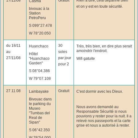
17/11/08
Gratuit
Rien à dire, cela dépanne bien
Casma
et on y est en toute sécurité.
bivouac à la
Station
PetroPeru
S 099°27.478
W 78°20.050
du 18/11
30
Huanchaco
Très, très bien, en dire plus serait
amoindrir l'endroit.
au
soles
Hôtel
27/11/08
par jour
"Huanchaco
Wifi gatuite
Garden"
pour 2
S 08°04.386
W 79°07.108
27.11.08
Gratuit
Lambayake
C'est dormir avec les Dieux.
Bivouac dans
le parking du
Nous avons demandé au
Museo
Responsable Sécurité si nous
"Tumbas del
pouvions y rester pour la nuit. Il a
Real de
relevé nos passeports et la carte
Sipan"
grise et nous a autorisé à rester.
S 06°42.350
W 79°54.000